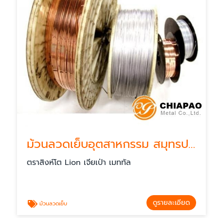
ม้วนลวดเย็บอุตสาหกรรม สมุทรปราการ
ตราสิงห์โต Lion เจียเป่า เมททัล
ดูรายละเอียด
ม้วนลวดเย็บ