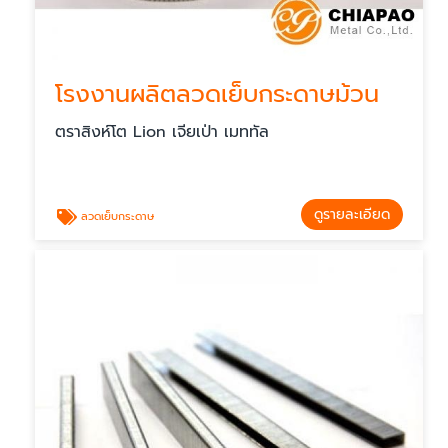
โรงงานผลิตลวดเย็บกระดาษม้วน
ตราสิงห์โต Lion เจียเป่า เมททัล
ดูรายละเอียด
ลวดเย็บกระดาษ