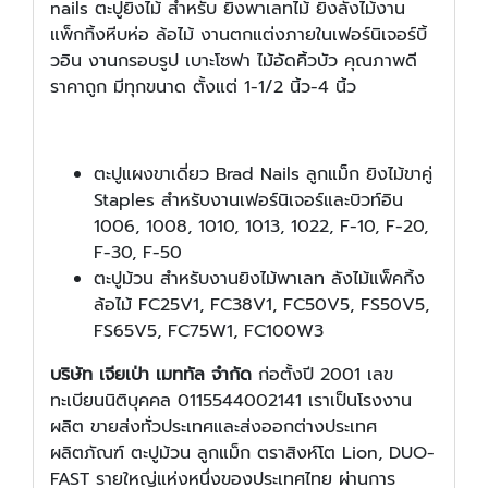
nails ตะปูยิงไม้ สำหรับ ยิงพาเลทไม้ ยิงลังไม้งาน
แพ็กกิ้งหีบห่อ ล้อไม้ งานตกแต่งภายในเฟอร์นิเจอร์บิ้
วอิน งานกรอบรูป เบาะโซฟา ไม้อัดคิ้วบัว คุณภาพดี
ราคาถูก มีทุกขนาด ตั้งแต่ 1-1/2 นิ้ว-4 นิ้ว
ตะปูแผงขาเดี่ยว Brad Nails ลูกแม็ก ยิงไม้ขาคู่
Staples สำหรับงานเฟอร์นิเจอร์และบิวท์อิน
1006, 1008, 1010, 1013, 1022, F-10, F-20,
F-30, F-50
ตะปูม้วน สำหรับงานยิงไม้พาเลท ลังไม้แพ็คกิ้ง
ล้อไม้ FC25V1, FC38V1, FC50V5, FS50V5,
FS65V5, FC75W1, FC100W3
บริษัท เจียเป่า เมททัล จำกัด
ก่อตั้งปี 2001 เลข
ทะเบียนนิติบุคคล 0115544002141 เราเป็นโรงงาน
ผลิต ขายส่งทั่วประเทศและส่งออกต่างประเทศ
ผลิตภัณฑ์ ตะปูม้วน ลูกแม็ก ตราสิงห์โต Lion, DUO-
FAST รายใหญ่แห่งหนึ่งของประเทศไทย ผ่านการ