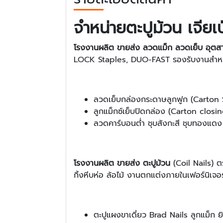
จำหน่ายตะปูม้วน เจียเ
โรงงานผลิต ขายส่ง ลวดแม็ก ลวดเย็บ อุต
LOCK Staples, DUO-FAST รองรับงานสำหร
ลวดเย็บกล่องกระดาษลูกฟูก (Carton S
ลูกแม็กซ์เย็บปิดกล่อง (Carton clos
ลวดคาร์บอนต่ำ ชุบสังกะสี ชุบทองแด
โรงงานผลิต ขายส่ง ตะปูม้วน
(Coil Nails) ตร
กิ้งหีบห่อ ล้อไม้ งานตกแต่งภายในเฟอร์นิเจอร์
ตะปูแผงขาเดี่ยว Brad Nails ลูกแม็ก ย