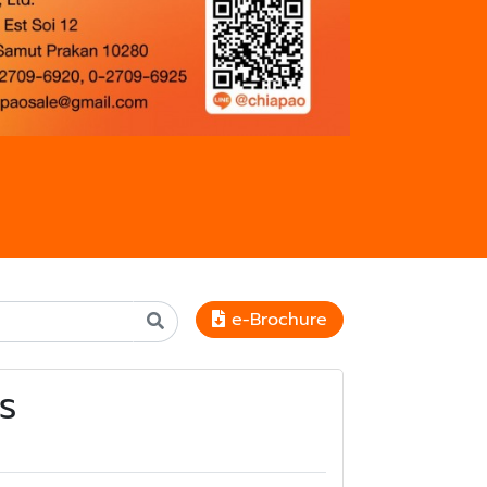
e-Brochure
าร