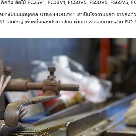
ไม้แพ็คกิ้ง ล้อไม้ FC25V1, FC38V1, FC50V5, FS50V5, FS65V5
เลขทะเบียนนิติบุคคล 0115544002141 เราเป็นโรงงานผลิต ขายส่งทั
FAST รายใหญ่แห่งหนึ่งของประเทศไทย ผ่านการรับรองมาตรฐาน IS