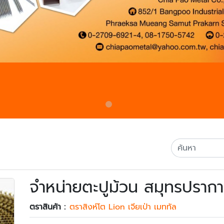
จำหน่ายตะปูม้วน สมุทรปราก
ตราสินค้า :
ตราสิงห์โต Lion เจียเป่า เมททัล