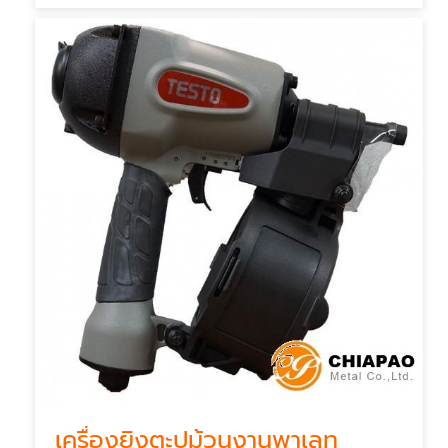
เครื่องยิงตะปูม้วนงานพาเลท