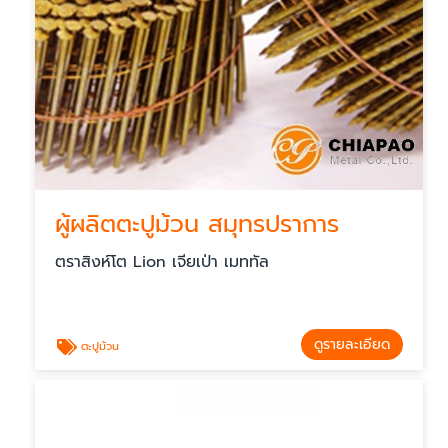
ผู้ผลิตตะปูม้วน สมุทรปราการ
ตราสิงห์โต Lion เจียเป่า เมททัล
ดูรายละเอียด
ตะปูม้วน