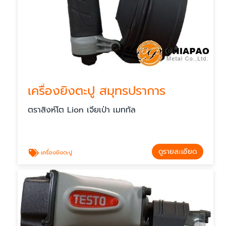
เครื่องยิงตะปู สมุทรปราการ
ตราสิงห์โต Lion เจียเป่า เมททัล
ดูรายละเอียด
เครื่องยิงตะปู