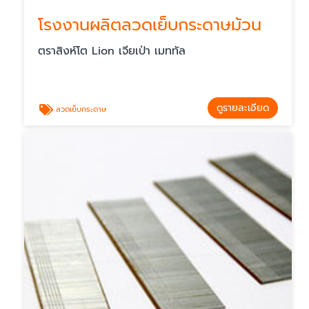
โรงงานผลิตลวดเย็บกระดาษม้วน
ตราสิงห์โต Lion เจียเป่า เมททัล
ดูรายละเอียด
ลวดเย็บกระดาษ