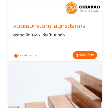
ลวดเย็บกระดาษ สมุทรปราการ
ตราสิงห์โต Lion เจียเป่า เมททัล
ดูรายละเอียด
ลวดเย็บกระดาษ