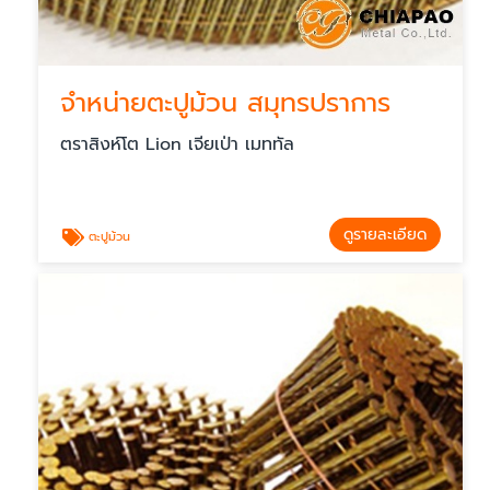
จำหน่ายตะปูม้วน สมุทรปราการ
ตราสิงห์โต Lion เจียเป่า เมททัล
ดูรายละเอียด
ตะปูม้วน