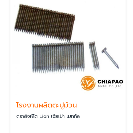
โรงงานผลิตตะปูม้วน
ตราสิงห์โต Lion เจียเป่า เมททัล