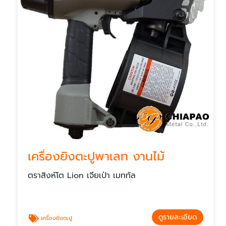
เครื่องยิงตะปูพาเลท งานไม้
ตราสิงห์โต Lion เจียเป่า เมททัล
ดูรายละเอียด
เครื่องยิงตะปู