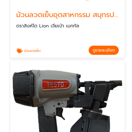
ม้วนลวดเย็บอุตสาหกรรม สมุทรปราการ
ตราสิงห์โต Lion เจียเป่า เมททัล
ดูรายละเอียด
ม้วนลวดเย็บ