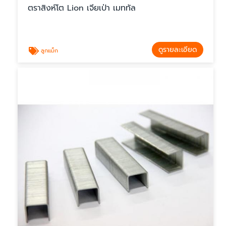
ตราสิงห์โต Lion เจียเป่า เมททัล
ดูรายละเอียด
ลูกแม็ก