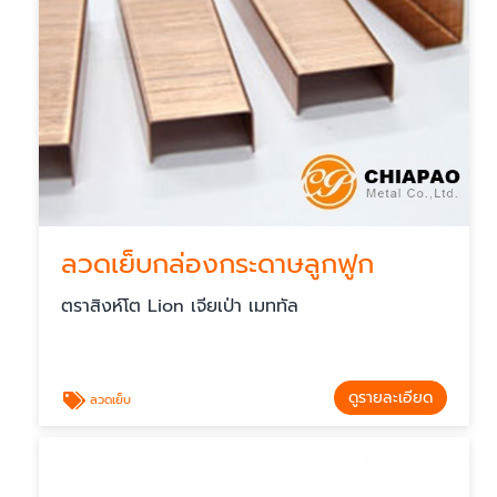
ลวดเย็บกล่องกระดาษลูกฟูก
ตราสิงห์โต Lion เจียเป่า เมททัล
ดูรายละเอียด
ลวดเย็บ