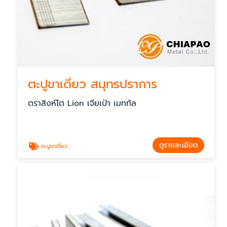
ตะปูขาเดี่ยว สมุทรปราการ
ตราสิงห์โต Lion เจียเป่า เมททัล
ดูรายละเอียด
ตะปูขาเดี่ยว