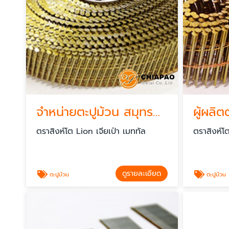
จำหน่ายตะปูม้วน สมุทรปราการ
ตราสิงห์โต Lion เจียเป่า เมททัล
ตราสิงห์โต
ดูรายละเอียด
ตะปูม้วน
ตะปูม้วน