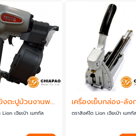
เครื่องยิงตะปูม้วนงานพาเลท
 Lion เจียเป่า เมททัล
ตราสิงห์โต Lion เจียเป่า เมททั