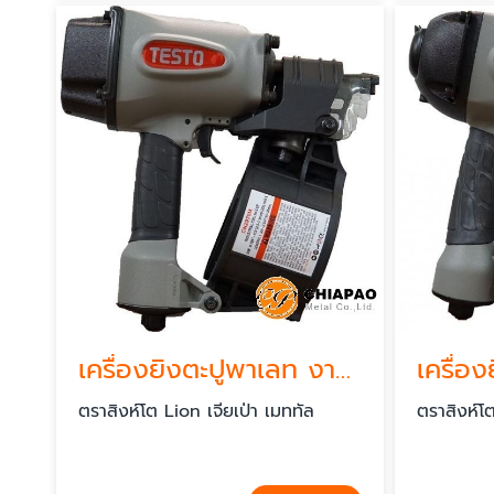
เครื่องยิงตะปูพาเลท งานไม้
ตราสิงห์โต Lion เจียเป่า เมททัล
ตราสิงห์โต