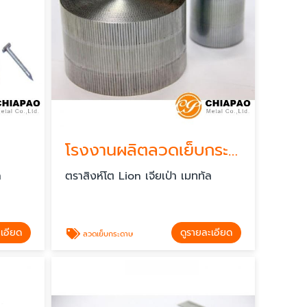
โรงงานผลิตลวดเย็บกระดาษม้วน
ล
ตราสิงห์โต Lion เจียเป่า เมททัล
ะเอียด
ดูรายละเอียด
ลวดเย็บกระดาษ