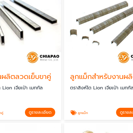
ผลิตลวดเย็บขาคู่
 Lion เจียเป่า เมททัล
ตราสิงห์โต Lion เจียเป่า เมททั
ดูรายละเอียด
ดูรายล
คู่
ลูกแม็ก