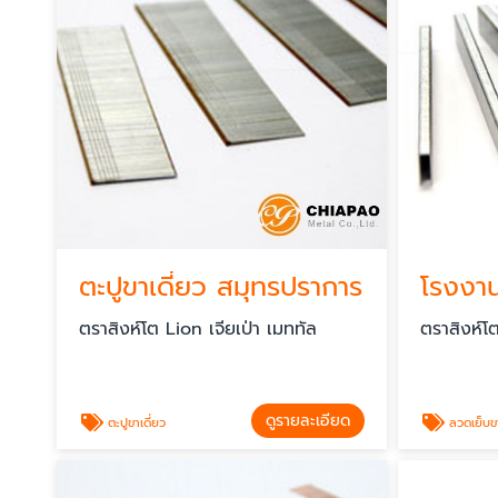
ตะปูขาเดี่ยว สมุทรปราการ
โรงงาน
ตราสิงห์โต Lion เจียเป่า เมททัล
ตราสิงห์โต
ดูรายละเอียด
ตะปูขาเดี่ยว
ลวดเย็บขา