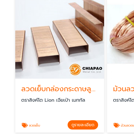
ลวดเย็บกล่องกระดาษลูกฟูก
ตราสิงห์โต Lion เจียเป่า เมททัล
ตราสิงห์โต
ดูรายละเอียด
ลวดเย็บ
ม้วนลวดเ