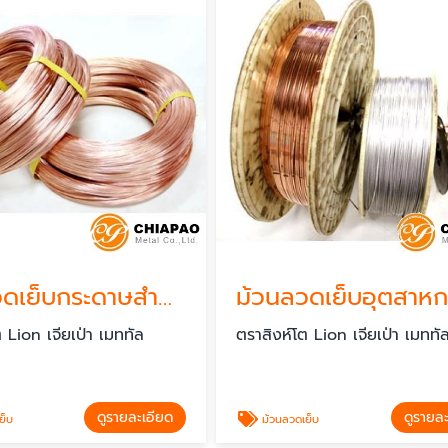
ม้วนลวดเย็บกระดาษสำหรับกล่องกระดาษ
 Lion เจียเป่า เมททัล
ตราสิงห์โต Lion เจียเป่า เมททั
ดูรายละเอียด
ดูรายล
ย็บ
ม้วนลวดเย็บ