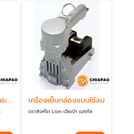
เครื่องเย็บกล่อง-ลังกระดาษ สมุทรปราการ
เครื่องเย็บกล่องแบบใช้ลม
ล
ตราสิงห์โต Lion เจียเป่า เมททัล