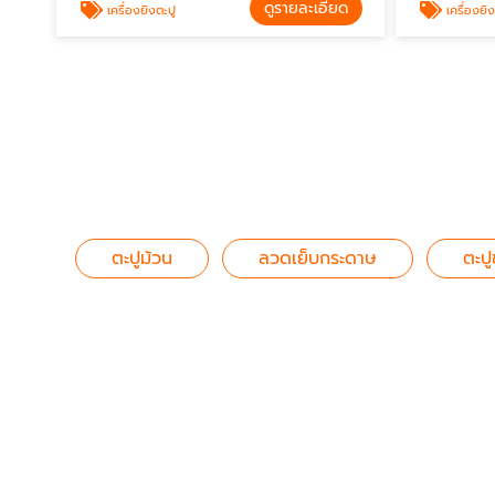
ดูรายละเอียด
เครื่องยิงตะปู
เครื่องยิง
ตะปูม้วน
ลวดเย็บกระดาษ
ตะปู