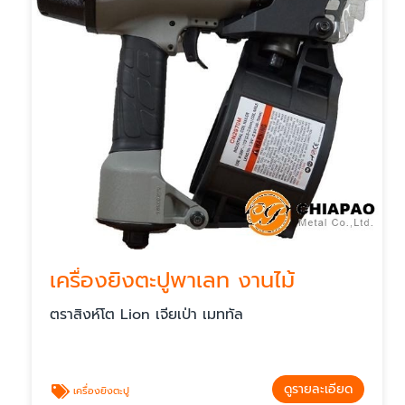
เครื่องยิงตะปูพาเลท งานไม้
ตราสิงห์โต Lion เจียเป่า เมททัล
ดูรายละเอียด
เครื่องยิงตะปู