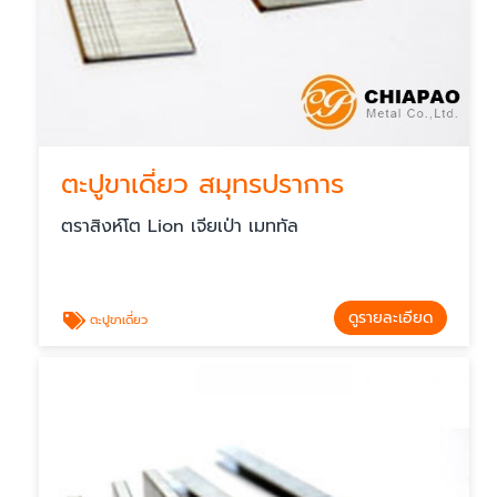
ตะปูขาเดี่ยว สมุทรปราการ
ตราสิงห์โต Lion เจียเป่า เมททัล
ดูรายละเอียด
ตะปูขาเดี่ยว