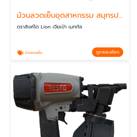
ม้วนลวดเย็บอุตสาหกรรม สมุทรปราการ
ตราสิงห์โต Lion เจียเป่า เมททัล
ดูรายละเอียด
ม้วนลวดเย็บ