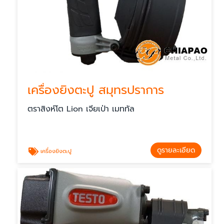
เครื่องยิงตะปู สมุทรปราการ
ตราสิงห์โต Lion เจียเป่า เมททัล
ดูรายละเอียด
เครื่องยิงตะปู