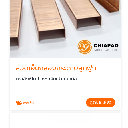
ลวดเย็บกล่องกระดาษลูกฟูก
ตราสิงห์โต Lion เจียเป่า เมททัล
ดูรายละเอียด
ลวดเย็บ