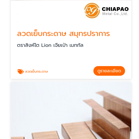
ลวดเย็บกระดาษ สมุทรปราการ
ตราสิงห์โต Lion เจียเป่า เมททัล
ดูรายละเอียด
ลวดเย็บกระดาษ