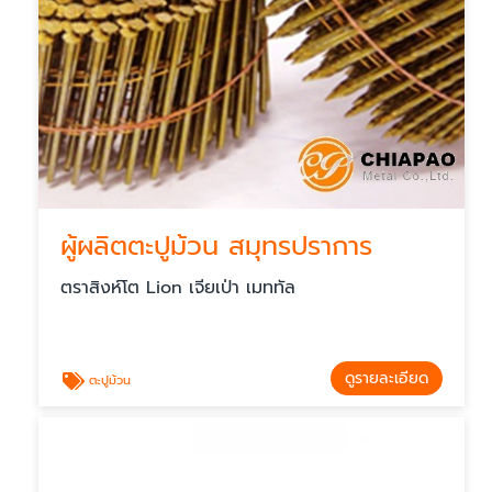
ผู้ผลิตตะปูม้วน สมุทรปราการ
ตราสิงห์โต Lion เจียเป่า เมททัล
ดูรายละเอียด
ตะปูม้วน