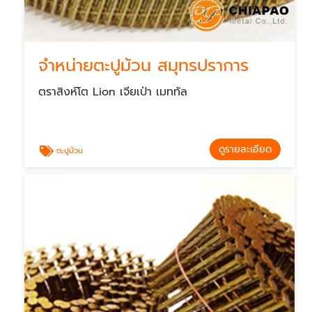
จำหน่ายตะปูม้วน สมุทรปราการ
ตราสิงห์โต Lion เจียเป่า เมททัล
ดูรายละเอียด
ตะปูม้วน