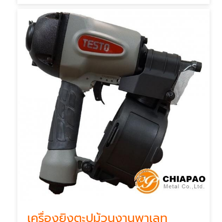
เครื่องยิงตะปูม้วนงานพาเลท