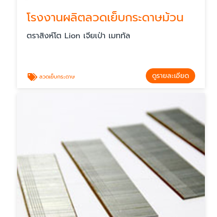
โรงงานผลิตลวดเย็บกระดาษม้วน
ตราสิงห์โต Lion เจียเป่า เมททัล
ดูรายละเอียด
ลวดเย็บกระดาษ