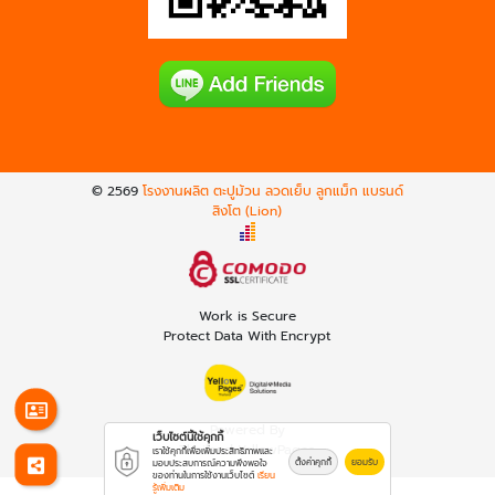
© 2569
โรงงานผลิต ตะปูม้วน ลวดเย็บ ลูกแม็ก แบรนด์
สิงโต (Lion)
Work is Secure
Protect Data With Encrypt
Powered By
เว็บไซต์นี้ใช้คุกกี้
Thailand YellowPages
เราใช้คุกกี้เพื่อเพิ่มประสิทธิภาพและ
ตั้งค่าคุกกี้
ยอมรับ
มอบประสบการณ์ความพึงพอใจ
ของท่านในการใช้งานเว็บไซต์
เรียน
รู้เพิ่มเติม