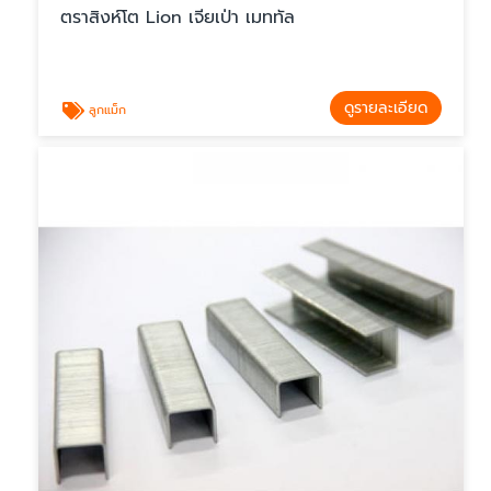
ตราสิงห์โต Lion เจียเป่า เมททัล
ดูรายละเอียด
ลูกแม็ก