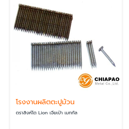
โรงงานผลิตตะปูม้วน
ตราสิงห์โต Lion เจียเป่า เมททัล