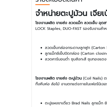
จำหน่ายตะปูม้วน เจียเ
โรงงานผลิต ขายส่ง ลวดแม็ก ลวดเย็บ อุต
LOCK Staples, DUO-FAST รองรับงานสำหร
ลวดเย็บกล่องกระดาษลูกฟูก (Carton S
ลูกแม็กซ์เย็บปิดกล่อง (Carton clos
ลวดคาร์บอนต่ำ ชุบสังกะสี ชุบทองแด
โรงงานผลิต ขายส่ง ตะปูม้วน
(Coil Nails) ตร
กิ้งหีบห่อ ล้อไม้ งานตกแต่งภายในเฟอร์นิเจอร์
ตะปูแผงขาเดี่ยว Brad Nails ลูกแม็ก ย