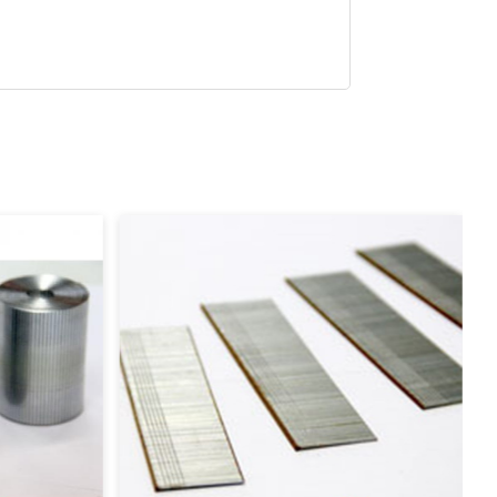
โรงงานผลิตลว
ตราสิงห์โต Lion เจีย
ลวดเย็บขาคู่