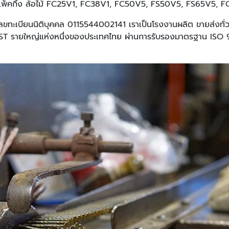
ไม้แพ็คกิ้ง ล้อไม้ FC25V1, FC38V1, FC50V5, FS50V5, FS65V5
เลขทะเบียนนิติบุคคล 0115544002141 เราเป็นโรงงานผลิต ขายส่งทั
FAST รายใหญ่แห่งหนึ่งของประเทศไทย ผ่านการรับรองมาตรฐาน IS