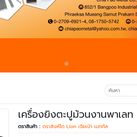
เครื่องยิงตะปูม้วนงานพาเลท
ตราสินค้า :
ตราสิงห์โต Lion เจียเป่า เมททัล