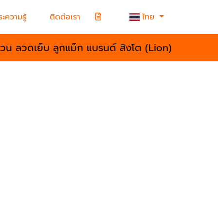
ะความรู้
ติดต่อเรา
ไทย
้วน ลวดเย็บ ลูกแม็ก แบรนด์ สิงโต (Lion)