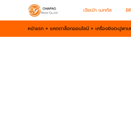
เจียเป่า เมททัล
B
หน้าแรก
»
แคตตาล็อกออนไลน์
»
เครื่องยิงตะปูพาเ