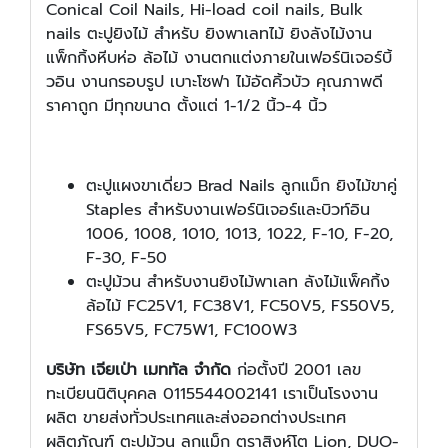
Conical Coil Nails, Hi-load coil nails, Bulk
nails ตะปูยิงไม้ สำหรับ ยิงพาเลทไม้ ยิงลังไม้งาน
แพ็กกิ้งหีบห่อ ล้อไม้ งานตกแต่งภายในเฟอร์นิเจอร์บิ้
วอิน งานกรอบรูป เบาะโซฟา ไม้อัดคิ้วบัว คุณภาพดี
ราคาถูก มีทุกขนาด ตั้งแต่ 1-1/2 นิ้ว-4 นิ้ว
ตะปูแผงขาเดี่ยว Brad Nails ลูกแม็ก ยิงไม้ขาคู่
Staples สำหรับงานเฟอร์นิเจอร์และบิวท์อิน
1006, 1008, 1010, 1013, 1022, F-10, F-20,
F-30, F-50
ตะปูม้วน สำหรับงานยิงไม้พาเลท ลังไม้แพ็คกิ้ง
ล้อไม้ FC25V1, FC38V1, FC50V5, FS50V5,
FS65V5, FC75W1, FC100W3
บริษัท เจียเป่า เมททัล จำกัด
ก่อตั้งปี 2001 เลข
ทะเบียนนิติบุคคล 0115544002141 เราเป็นโรงงาน
ผลิต ขายส่งทั่วประเทศและส่งออกต่างประเทศ
ผลิตภัณฑ์ ตะปูม้วน ลูกแม็ก ตราสิงห์โต Lion, DUO-