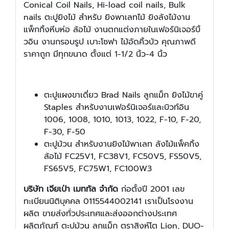
Conical Coil Nails, Hi-load coil nails, Bulk
nails ตะปูยิงไม้ สำหรับ ยิงพาเลทไม้ ยิงลังไม้งาน
แพ็กกิ้งหีบห่อ ล้อไม้ งานตกแต่งภายในเฟอร์นิเจอร์บิ้
วอิน งานกรอบรูป เบาะโซฟา ไม้อัดคิ้วบัว คุณภาพดี
ราคาถูก มีทุกขนาด ตั้งแต่ 1-1/2 นิ้ว-4 นิ้ว
ตะปูแผงขาเดี่ยว Brad Nails ลูกแม็ก ยิงไม้ขาคู่
Staples สำหรับงานเฟอร์นิเจอร์และบิวท์อิน
1006, 1008, 1010, 1013, 1022, F-10, F-20,
F-30, F-50
ตะปูม้วน สำหรับงานยิงไม้พาเลท ลังไม้แพ็คกิ้ง
ล้อไม้ FC25V1, FC38V1, FC50V5, FS50V5,
FS65V5, FC75W1, FC100W3
บริษัท เจียเป่า เมททัล จำกัด
ก่อตั้งปี 2001 เลข
ทะเบียนนิติบุคคล 0115544002141 เราเป็นโรงงาน
ผลิต ขายส่งทั่วประเทศและส่งออกต่างประเทศ
ผลิตภัณฑ์ ตะปูม้วน ลูกแม็ก ตราสิงห์โต Lion, DUO-