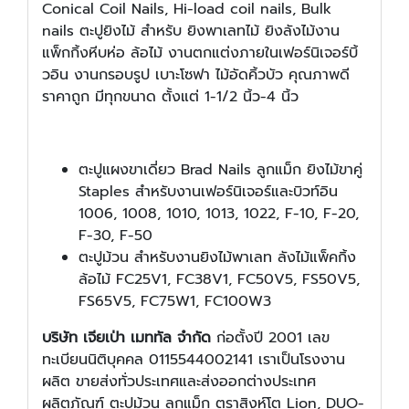
Conical Coil Nails, Hi-load coil nails, Bulk
nails ตะปูยิงไม้ สำหรับ ยิงพาเลทไม้ ยิงลังไม้งาน
แพ็กกิ้งหีบห่อ ล้อไม้ งานตกแต่งภายในเฟอร์นิเจอร์บิ้
วอิน งานกรอบรูป เบาะโซฟา ไม้อัดคิ้วบัว คุณภาพดี
ราคาถูก มีทุกขนาด ตั้งแต่ 1-1/2 นิ้ว-4 นิ้ว
ตะปูแผงขาเดี่ยว Brad Nails ลูกแม็ก ยิงไม้ขาคู่
Staples สำหรับงานเฟอร์นิเจอร์และบิวท์อิน
1006, 1008, 1010, 1013, 1022, F-10, F-20,
F-30, F-50
ตะปูม้วน สำหรับงานยิงไม้พาเลท ลังไม้แพ็คกิ้ง
ล้อไม้ FC25V1, FC38V1, FC50V5, FS50V5,
FS65V5, FC75W1, FC100W3
บริษัท เจียเป่า เมททัล จำกัด
ก่อตั้งปี 2001 เลข
ทะเบียนนิติบุคคล 0115544002141 เราเป็นโรงงาน
ผลิต ขายส่งทั่วประเทศและส่งออกต่างประเทศ
ผลิตภัณฑ์ ตะปูม้วน ลูกแม็ก ตราสิงห์โต Lion, DUO-